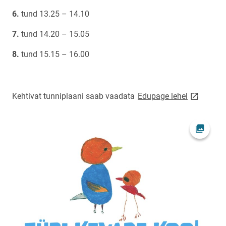
tund 13.25 – 14.10
tund 14.20 – 15.05
tund 15.15 – 16.00
link opens
Kehtivat tunniplaani saab vaadata
Edupage lehel
Ava fot